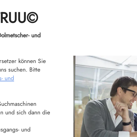
r-TRUU©
Dolmetscher- und
rsetzer können Sie
ns suchen. Bitte
s- und
 Suchmaschinen
n und sich dann die
usgangs- und