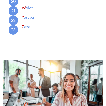
W
olof
Y
oruba
Z
aza