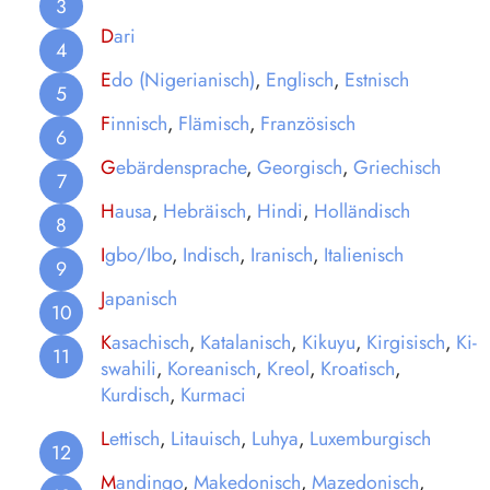
D
ari
E
do (Nigerianisch)
,
Englisch
,
Estnisch
F
innisch
,
Flämisch
,
Französisch
G
ebärdensprache
,
Georgisch
,
Griechisch
H
ausa
,
Hebräisch
,
Hindi
,
Holländisch
I
gbo/Ibo
,
Indisch
,
Iranisch
,
Italienisch
J
apanisch
K
asachisch
,
Katalanisch
,
Kikuyu
,
Kirgisisch
,
Ki-
swahili
,
Koreanisch
,
Kreol
,
Kroatisch
,
Kurdisch
,
Kurmaci
L
ettisch
,
Litauisch
,
Luhya
,
Luxemburgisch
M
andingo
,
Makedonisch
,
Mazedonisch
,