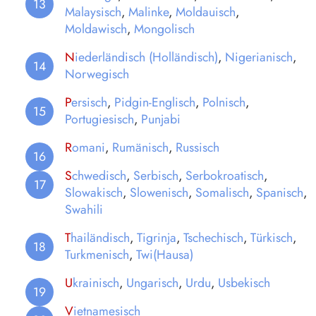
Malaysisch
,
Malinke
,
Moldauisch
,
Moldawisch
,
Mongolisch
N
iederländisch (Holländisch)
,
Nigerianisch
,
Norwegisch
P
ersisch
,
Pidgin-Englisch
,
Polnisch
,
Portugiesisch
,
Punjabi
R
omani
,
Rumänisch
,
Russisch
S
chwedisch
,
Serbisch
,
Serbokroatisch
,
Slowakisch
,
Slowenisch
,
Somalisch
,
Spanisch
,
Swahili
T
hailändisch
,
Tigrinja
,
Tschechisch
,
Türkisch
,
Turkmenisch
,
Twi(Hausa)
U
krainisch
,
Ungarisch
,
Urdu
,
Usbekisch
V
ietnamesisch