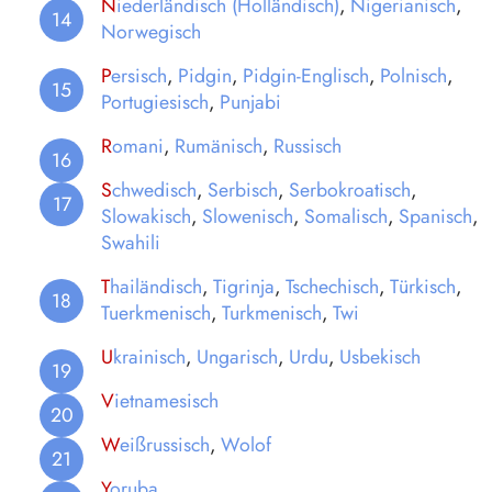
N
iederländisch (Holländisch)
,
Nigerianisch
,
Norwegisch
P
ersisch
,
Pidgin
,
Pidgin-Englisch
,
Polnisch
,
Portugiesisch
,
Punjabi
R
omani
,
Rumänisch
,
Russisch
S
chwedisch
,
Serbisch
,
Serbokroatisch
,
Slowakisch
,
Slowenisch
,
Somalisch
,
Spanisch
,
Swahili
T
hailändisch
,
Tigrinja
,
Tschechisch
,
Türkisch
,
Tuerkmenisch
,
Turkmenisch
,
Twi
U
krainisch
,
Ungarisch
,
Urdu
,
Usbekisch
V
ietnamesisch
W
eißrussisch
,
Wolof
Y
oruba