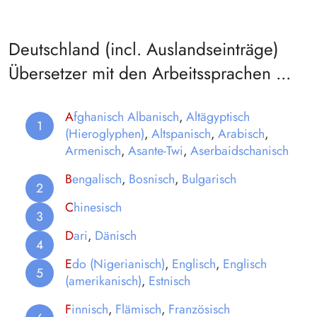
Deutschland (incl. Auslandseinträge)
Übersetzer mit den Arbeitssprachen ...
A
fghanisch
Albanisch
,
Altägyptisch
(Hieroglyphen)
,
Altspanisch
,
Arabisch
,
Armenisch
,
Asante-Twi
,
Aserbaidschanisch
B
engalisch
,
Bosnisch
,
Bulgarisch
C
hinesisch
D
ari
,
Dänisch
E
do (Nigerianisch)
,
Englisch
,
Englisch
(amerikanisch)
,
Estnisch
F
innisch
,
Flämisch
,
Französisch