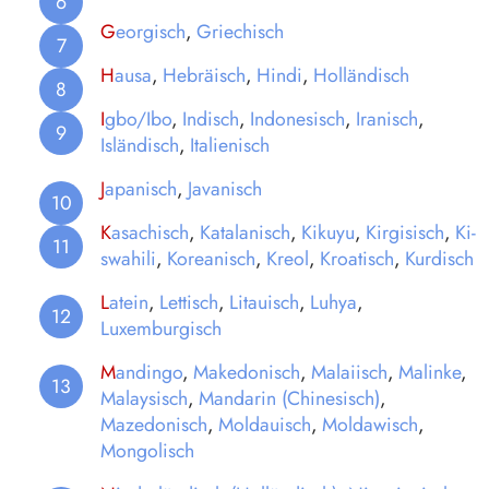
G
eorgisch
,
Griechisch
H
ausa
,
Hebräisch
,
Hindi
,
Holländisch
I
gbo/Ibo
,
Indisch
,
Indonesisch
,
Iranisch
,
Isländisch
,
Italienisch
J
apanisch
,
Javanisch
K
asachisch
,
Katalanisch
,
Kikuyu
,
Kirgisisch
,
Ki-
swahili
,
Koreanisch
,
Kreol
,
Kroatisch
,
Kurdisch
L
atein
,
Lettisch
,
Litauisch
,
Luhya
,
Luxemburgisch
M
andingo
,
Makedonisch
,
Malaiisch
,
Malinke
,
Malaysisch
,
Mandarin (Chinesisch)
,
Mazedonisch
,
Moldauisch
,
Moldawisch
,
Mongolisch