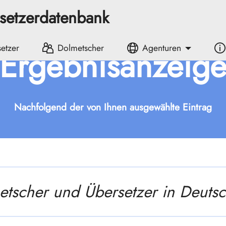
rsetzerdatenbank
etzer
Dolmetscher
Agenturen
Ergebnisanzeig
Nachfolgend der von Ihnen ausgewählte Eintrag
tscher und Übersetzer in Deuts