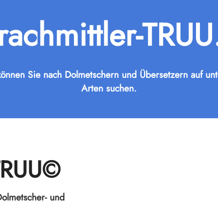
rachmittler-TRUU
önnen Sie nach Dolmetschern und Übersetzern auf unt
Arten suchen.
r-TRUU©
Dolmetscher- und