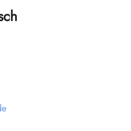
sch
de