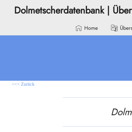
Dolmetscherdatenbank | Übe
Home
Übers
<<< Zurück
Dolme